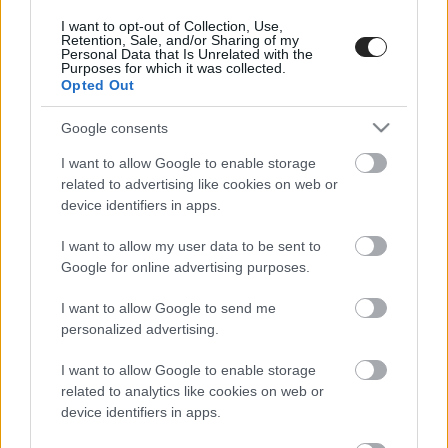
Ο εκτελεστικός γραμματέας του Παγκύπριου
I want to opt-out of Collection, Use,
Συνδέσμου Υπεραγορών, Ανδρέας Χατζηαδάμου,
Retention, Sale, and/or Sharing of my
μιλώντας επίσης στο κρατικό ραδιόφωνο, τόνισε ότι
Personal Data that Is Unrelated with the
Purposes for which it was collected.
είναι πρακτικά δύσκολο να ενταχθούν περισσότερα
Opted Out
προϊόντα στην πλατφόρμα. Επισήμανε ότι οι
υπεραγορές δεν αναμένουν ιδιαίτερο όφελος από τη
Google consents
λειτουργία του e-kalathi, καθώς προσφέρουν εδώ και
χρόνια στους καταναλωτές πληροφόρηση για τιμές και
I want to allow Google to enable storage
προσφορές μέσω των φυλλαδίων τους.
related to advertising like cookies on web or
device identifiers in apps.
Ο κύριος Χατζηαδάμου επανέλαβε τη θέση του
Συνδέσμου Υπεραγορών περί ωμής παρέμβασης στην
I want to allow my user data to be sent to
αγορά, εκφράζοντας έκπληξη για τη μεταβολή της
Google for online advertising purposes.
στάσης της Επιτροπής Προστασίας του Ανταγωνισμού.
Υπογράμμισε ότι οι υπεραγορές λειτουργούν με
I want to allow Google to send me
διαφάνεια και διερωτήθηκε γιατί δεν συμπεριλήφθηκαν
personalized advertising.
στην εφαρμογή φούρνοι και περίπτερα, τα οποία επίσης
επηρεάζουν την καταναλωτική καθημερινότητα.
I want to allow Google to enable storage
related to analytics like cookies on web or
device identifiers in apps.