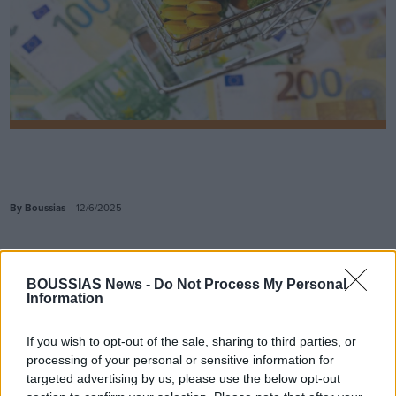
By Boussias
12/6/2025
Το e-kalathi έχει τη χρησιμότητά του, όμως δεν
ανταποκρίθηκε στις προσδοκίες των καταναλωτών,
BOUSSIAS News -
Do Not Process My Personal
Information
ανέφερε ο πρόεδρος του Συνδέσμου Καταναλωτών,
Μάριος Δρουσιώτης το πρωί της Πέμπτης σε δηλώσεις
του στο κρατικό ραδιόφωνο. Όπως επεσήμανε, ενώ
If you wish to opt-out of the sale, sharing to third parties, or
αρχικά είχε ανακοινωθεί ότι η εφαρμογή θα περιλάμβανε
processing of your personal or sensitive information for
περίπου 3.000 προϊόντα, στην παρούσα φάση καλύπτει
targeted advertising by us, please use the below opt-out
μόλις 478.