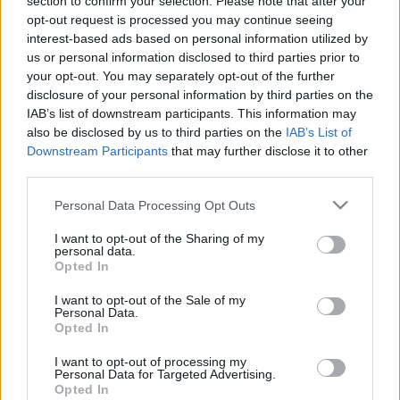
section to confirm your selection. Please note that after your
opt-out request is processed you may continue seeing
Σύμφωνα με τον κύριο Δρουσιώτη, αυτό σημαίνει
interest-based ads based on personal information utilized by
πρακτικά ότι οι καταναλωτές λαμβάνουν –εάν
us or personal information disclosed to third parties prior to
λαμβάνουν- ενημέρωση για ένα ποσοστό της τάξης του
your opt-out. You may separately opt-out of the further
10% των προϊόντων που τους ενδιαφέρουν, γεγονός που
disclosure of your personal information by third parties on the
περιορίζει τη χρησιμότητα της εφαρμογής.
IAB’s list of downstream participants. This information may
also be disclosed by us to third parties on the
IAB’s List of
Καλάθι.. συμφερόντων
Downstream Participants
that may further disclose it to other
third parties.
Από την πλευρά του, ο πρόεδρος της Ένωσης
Καταναλωτών και Ποιότητας Ζωής, Λούκας
Please note that this website/app uses one or more Google
Personal Data Processing Opt Outs
Αριστοδήμου, υποστήριξε πως το «καλάθι» που
services and may gather and store information including but
διαμορφώθηκε αντανακλά συγκεκριμένα συμφέροντα
not limited to your visit or usage behaviour. You may click to
I want to opt-out of the Sharing of my
και όχι τις πραγματικές ανάγκες της αγοράς. Όπως
personal data.
grant or deny consent to Google and its third-party tags to
σημείωσε, κατά την προετοιμασία της εφαρμογής δεν
Opted In
use your data for below specified purposes in below Google
ζητήθηκε η άποψη των οργανωμένων καταναλωτών,
consent section.
I want to opt-out of the Sale of my
ενώ οι επιλογές που παρέχονται είναι περιορισμένες, με
Personal Data.
αποτέλεσμα να μην επιτυγχάνεται ουσιαστική συμβολή
Opted In
στην αντιμετώπιση της ακρίβειας.
I want to opt-out of processing my
Δεν προσφέρει κάτι καινούριο, λένε οι Υπεραγορές
Personal Data for Targeted Advertising.
Opted In