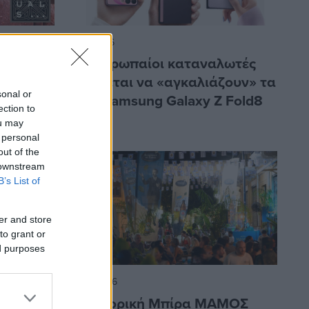
5/8/2026
ργασία
Οι Ευρωπαίοι καταναλωτές
ΛΗΝΑΣ
φαίνεται να «αγκαλιάζουν» τα
sonal or
s
νέα Samsung Galaxy Z Fold8
ection to
ou may
 personal
out of the
 downstream
B’s List of
er and store
to grant or
ed purposes
31/7/2026
Η ιστορική Μπίρα ΜΑΜΟΣ