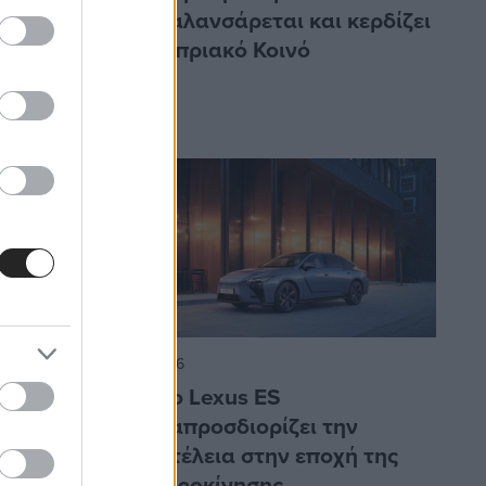
ης των
επαναλανσάρεται και κερδίζει
ύπρο και
το Κυπριακό Κοινό
16/7/2026
χύουν
Το νέο Lexus ES
α
επαναπροσδιορίζει την
λα
πολυτέλεια στην εποχή της
ηλεκτροκίνησης