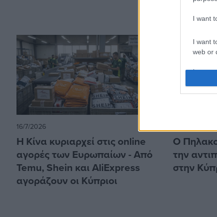
I want 
I want t
web or d
I want t
or app.
I want t
I want t
16/7/2026
10/7/2026
authenti
Η Κίνα κυριαρχεί στις online
Ο Πηλακο
αγορές των Ευρωπαίων - Από
την αντι
Temu, Shein και AliExpress
στην Κύπ
αγοράζουν οι Κύπριοι