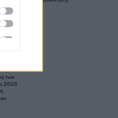
ος των
το 2025
κή
ίου