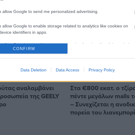
to allow Google to send me personalized advertising.
o allow Google to enable storage related to analytics like cookies on
evice identifiers in apps.
o allow Google to enable storage related to functionality of the website
CONFIRM
o allow Google to enable storage related to personalization.
Data Deletion
Data Access
Privacy Policy
o allow Google to enable storage related to security, including
9/7/2026
cation functionality and fraud prevention, and other user protection.
ύτας αναλαμβάνει
Στα €800 εκατ. ο τζίρ
προσωπεία της GEELY
πέντε μεγάλων malls 
ρο
– Συνεχίζεται η ανοδι
πορεία του λιανεμπορ