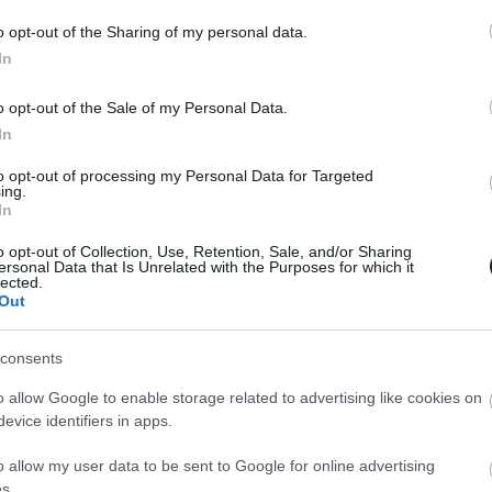
η αξίας, 5,5% στο
στρατηγικος συνεργάτ
o opt-out of the Sharing of my personal data.
κου τον Ιούνιο
Marks & Spencer σε Κ
In
Ρουμανία
o opt-out of the Sale of my Personal Data.
In
to opt-out of processing my Personal Data for Targeted
ing.
In
o opt-out of Collection, Use, Retention, Sale, and/or Sharing
ersonal Data that Is Unrelated with the Purposes for which it
lected.
Out
consents
20/7/2026
a HBC Κύπρου: Τρεις
Toyota και Lexus ενισ
o allow Google to enable storage related to advertising like cookies on
evice identifiers in apps.
νείς διακρίσεις για το
την κυριαρχία τους στ
εταλλικό Νερό
εξηλεκτρισμένα μοντέ
o allow my user data to be sent to Google for online advertising
το 2026
s.