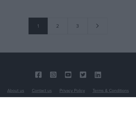
1
2
3
About us
Contact us
Privacy Policy
Terms & Conditions
BOUSSIAS Cyprus © 2026 All Rights Reserved
Web Design & Development
by Base Element