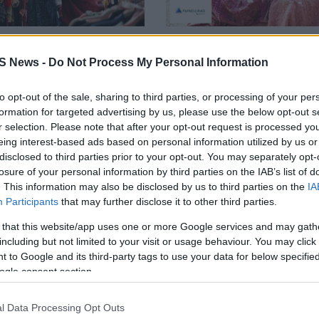
6/8/2026
ύξηση 5% του όγκου
Νέα στρατηγική συνε
S News -
Do Not Process My Personal Information
 εμπορίου στην Κύπρο
του Ομίλου ΠΑΠΑΕΛ
to opt-out of the sale, sharing to third parties, or processing of your per
ο
με τη Rituals Cosmetic
formation for targeted advertising by us, please use the below opt-out s
r selection. Please note that after your opt-out request is processed y
eing interest-based ads based on personal information utilized by us or
disclosed to third parties prior to your opt-out. You may separately opt-
losure of your personal information by third parties on the IAB’s list of
. This information may also be disclosed by us to third parties on the
IA
Participants
that may further disclose it to other third parties.
 that this website/app uses one or more Google services and may gath
including but not limited to your visit or usage behaviour. You may click 
 to Google and its third-party tags to use your data for below specifi
ogle consent section.
3/8/2026
εμπόριο: Αύξηση 8,3%
Η Retailcura γίνεται ο
l Data Processing Opt Outs