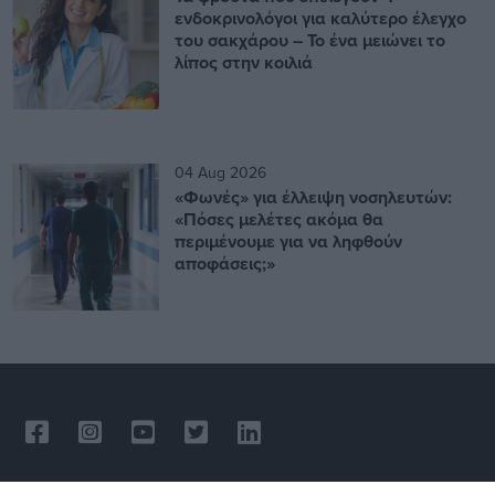
ενδοκρινολόγοι για καλύτερο έλεγχο
του σακχάρου – Το ένα μειώνει το
λίπος στην κοιλιά
04 Aug 2026
«Φωνές» για έλλειψη νοσηλευτών:
«Πόσες μελέτες ακόμα θα
περιμένουμε για να ληφθούν
αποφάσεις;»
About us
Contact us
Privacy Policy
Terms & Conditions