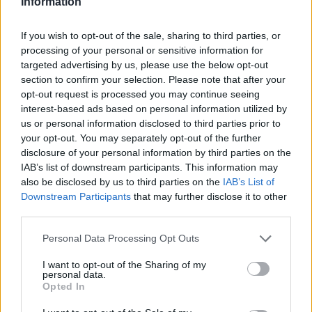
Information
Όπως εξηγεί η λογοθεραπεύτρια – ειδική παιδαγωγός
Ερμιόνη – Ελένη Οικονόμου, η δυσλεξία δεν είναι μια
If you wish to opt-out of the sale, sharing to third parties, or
«τάση της εποχής», αλλά ένα επιστημονικά
processing of your personal or sensitive information for
τεκμηριωμένο φαινόμενο με ιστορία άνω των 100 ετών.
targeted advertising by us, please use the below opt-out
Από την πρώτη αναφορά στο British Medical Journal το
section to confirm your selection. Please note that after your
1898 για την περίπτωση του μικρού Percy με «συγγενή
opt-out request is processed you may continue seeing
τύφλωση λέξεων» (congenital word blindness), μέχρι
interest-based ads based on personal information utilized by
σήμερα, έχουν προταθεί δεκάδες ορισμοί και
us or personal information disclosed to third parties prior to
ερμηνευτικά μοντέλα.
your opt-out. You may separately opt-out of the further
Σήμερα, η δυσλεξία εντάσσεται στο ευρύτερο φάσμα
disclosure of your personal information by third parties on the
των Εξελικτικών ή Ειδικών Μαθησιακών Δυσκολιών
IAB’s list of downstream participants. This information may
και ορίζεται ως διαταραχή στην απόκτηση της
also be disclosed by us to third parties on the
IAB’s List of
ανάγνωσης, παρά την κανονική νοημοσύνη, την επαρκή
Downstream Participants
that may further disclose it to other
όραση και ακοή, και την παρουσία εκπαιδευτικών και
third parties.
κοινωνικών ερεθισμάτων. Η δυσκολία στην ανάγνωση
Please note that this website/app uses one or more Google
Personal Data Processing Opt Outs
είναι ενδεικτική, καθώς η δυσλεξία σχετίζεται με
services and may gather and store information including but
δυσλειτουργία στην κωδικοποίηση και
not limited to your visit or usage behaviour. You may click to
I want to opt-out of the Sharing of my
αποκωδικοποίηση της γλώσσας – μια λειτουργία που
personal data.
grant or deny consent to Google and its third-party tags to
αντανακλάται στην αναγνωστική διαδικασία.
Opted In
use your data for below specified purposes in below Google
Δυσλεξία και δυσορθογραφία: Μια σύνθετη εικόνα
consent section.