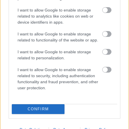
και κοινωνικές παραμέτρους, γεγονός που αναδεικνύει
τον κρίσιμο ρόλο των γονέων. Οι γονείς καλούνται να
I want to allow Google to enable storage
ενημερώνονται από εξειδικευμένους επαγγελματίες, να
related to analytics like cookies on web or
στηρίζουν τα παιδιά με κατανόηση, να ενισχύουν τη
device identifiers in apps.
συνεργασία με το σχολείο και να συμμετέχουν ενεργά
στη διαδικασία παρέμβασης.
I want to allow Google to enable storage
related to functionality of the website or app.
Η δυσλεξία, όπως σημειώνει η ειδικός, δεν ανήκει στις
ειδικές ανάγκες με την έννοια της σοβαρής αναπηρίας,
I want to allow Google to enable storage
αλλά δημιουργεί σημαντικές προκλήσεις στον σχολικό
related to personalization.
βίο. Με την κατάλληλη υποστήριξη, οι μαθητές μπορούν
να διαχειριστούν αποτελεσματικά τις δυσκολίες τους.
I want to allow Google to enable storage
related to security, including authentication
«Η δυσλεξία δεν είναι ταμπού», υπογραμμίζει η κα
functionality and fraud prevention, and other
Οικονόμου. «Οι γονείς χρειάζεται να την αποδεχθούν και
user protection.
να μιλήσουν ανοιχτά, χωρίς φόβο ή ενοχές. Η κοινή
πορεία με τους ειδικούς, η υπομονή και η συνεχής
ενθάρρυνση είναι το πιο σημαντικό όπλο απέναντι σε μια
μαθησιακή δυσκολία που αφορά ολόκληρη τη ζωή του
CONFIRM
παιδιού, όχι μόνο τα σχολικά χρόνια».
ygeiamou.gr