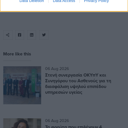
Data Deletion
Data Access
Privacy Policy
More like this
06 Aug 2026
Στενή συνεργασία ΟΚΥπΥ και
Συνηγόρου του Ασθενούς για τη
διασφάλιση υψηλού επιπέδου
υπηρεσιών υγείας
06 Aug 2026
Τα φρούτα που επιλέγουν 4