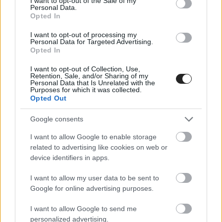
I want to opt-out of the Sale of my
Personal Data.
Πολλοί γονείς αντιλαμβάνονται τις πρώτες ενδείξεις
Opted In
μέσα από έντονες ορθογραφικές δυσκολίες. Η
I want to opt-out of processing my
δυσορθογραφία, ωστόσο, σπανίως αποτελεί
Personal Data for Targeted Advertising.
μεμονωμένο φαινόμενο και στις περισσότερες
Opted In
περιπτώσεις συνυπάρχει με τη δυσλεξία ή άλλες
μαθησιακές διαταραχές. Τα παιδιά με δυσλεξία
I want to opt-out of Collection, Use,
Retention, Sale, and/or Sharing of my
ενδέχεται να έχουν φυσιολογικό λόγο, αλλά φτωχό
Personal Data that Is Unrelated with the
λεξιλόγιο, μειωμένη σύνταξη και συνολικά περιορισμένη
Purposes for which it was collected.
Opted Out
λεκτική έκφραση. Συχνά παρατηρούνται και άλλες
διαταραχές, όπως δυσαριθμησία.
Google consents
Η κα Οικονόμου τονίζει ότι για να διαγνωστεί ένα παιδί
I want to allow Google to enable storage
με δυσλεξία, το επίπεδο νοημοσύνης του (IQ) θα πρέπει
related to advertising like cookies on web or
να είναι άνω του 90. Διαφορετικά, οι δυσκολίες
device identifiers in apps.
ενδέχεται να αποδίδονται σε άλλες αναπτυξιακές ή
νοητικές δυσλειτουργίες.
I want to allow my user data to be sent to
Ο ρόλος των γονέων και
Google for online advertising purposes.
η σημασία της υποστήριξης
I want to allow Google to send me
Οι ορισμοί της δυσλεξίας περιλαμβάνουν ψυχολογικές
personalized advertising.