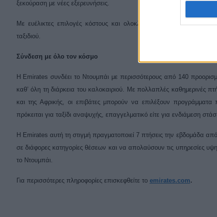
ξεκούραση με νέες εξερευνήσεις.
Με ευέλικτες επιλογές κόστους και ολοκληρωμένες υπηρεσίες μετατ
ταξιδιού.
Σύνδεση με όλο τον κόσμο
Η Emirates συνδέει το Ντουμπάι με περισσότερους από 140 προορισμο
καθ’ όλη τη διάρκεια του καλοκαιριού. Με πολλαπλές καθημερινές πτ
και της Αφρικής, οι επιβάτες μπορούν να επιλέξουν προγράμματα 
πρόκειται για ταξίδι αναψυχής, επαγγελματικό είτε για ενδιάμεση στ
Η
Emirates
αυτή τη στιγμή πραγματοποιεί 7 πτήσεις την εβδομάδα απ
σε διάφορες κατηγορίες θέσεων και να απολαύσουν τις υπηρεσίες υψ
το Ντουμπάι.
Για περισσότερες πληροφορίες επισκεφθείτε το
emirates
.
com
.