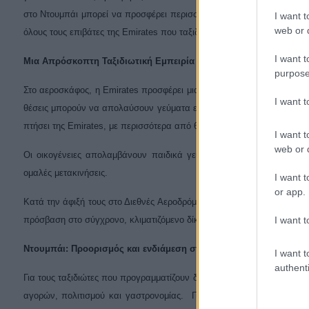
στο Ντουμπάι μπορεί να προσφέρει περισσότερες ευκαιρίες και εμπειρ
I want t
web or d
όλους τους επιβάτες της
Emirates
που ταξιδεύουν προς ή μέσω της πόλ
I want t
Μια Απρόσκοπτη Ταξιδιωτική Εμπειρία με την
Emirates
purpose
Στο αεροσκάφος, η Emirates προσφέρει μια ταξιδιωτική εμπειρία σχεδι
I want 
θέσεις μπορούν να απολαύσουν γεύματα εμπνευσμένα από την τοπική
πτήσει της Emirates, με περισσότερα από 6.500 κανάλια ταινιών, μουσ
I want t
web or d
Οι οικογένειες απολαμβάνουν παιδικά γεύματα, ψυχαγωγία και παιχ
ομαλές μετακινήσεις.
I want t
or app.
Κατά την άφιξή τους στο Διεθνές Αεροδρόμιο του Ντουμπάι (DXB), οι
I want t
πρόσβαση στο σύγχρονο, κλιματιζόμενο δίκτυο μεταφορών της πόλης, εξ
Ντουμπάι: Προορισμός και ενδιάμεση στάση με πολλαπλά οφέλη
I want t
authenti
Για τους ταξιδιώτες που προγραμματίζουν διακοπές μεγαλύτερης διάρ
αγορών, πολιτισμού και γαστρονομίας. Για όσους κάνουν ενδιάμεση