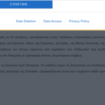
CONFIRM
ρέπει τις ενδιάμεσες στάσεις σε προσεκτικά σχεδιασμένες, άνετες επεκτ
Data Deletion
Data Access
Privacy Policy
ύς σε έξι ηπείρους, προσφέροντας στους ταξιδιώτες παγκοσμίως ευέλικτες
ήσεις από βασικές πόλεις της Ευρώπης, της Ασίας, της Μέσης Ανατολής, της
πτήσεων και τύπους καμπίνας που ταιριάζουν στα ταξιδιωτικά τους σχέδ
άση στο Ντουμπάι με προορισμό άλλους παγκόσμιους κόμβους.
ό τη Λάρνακα προς Ντουμπάι. Οι επιβάτες έχουν τη δυνατότητα να επιλέξου
ηλής ποιότητας της
Emirates
, εξασφαλίζοντας άνετο και ευχάριστο ταξίδι προ