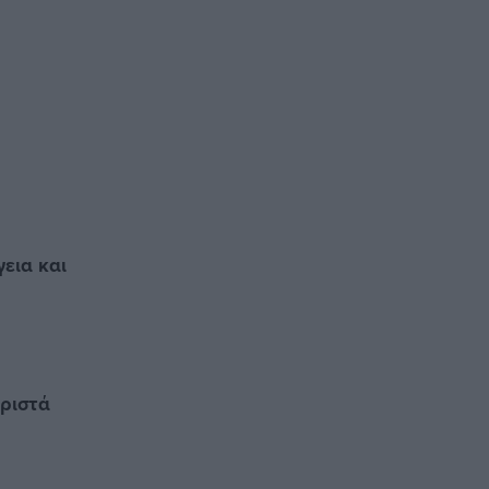
γεια και
ωριστά