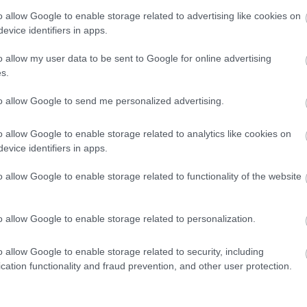
ίες, καθιστώντας το ταξίδι ακόμα πιο απολαυστικό. Το πρόγραμμα είναι δια
o allow Google to enable storage related to advertising like cookies on
evice identifiers in apps.
ης αυτή τη σεζόν.
o allow my user data to be sent to Google for online advertising
s.
ασμένη για άνεση και απόλαυση σε κάθε στάδιο του ταξιδιού. Οι επιβάτες σε
to allow Google to send me personalized advertising.
 κουζίνα, δωρεάν ποτά και πάγο, καθώς και το βραβευμένο σύστημα ψυχα
ικής, τηλεόρασης και άλλα.
o allow Google to enable storage related to analytics like cookies on
evice identifiers in apps.
νίδια, προτεραιότητα επιβίβασης και επιπλέον υποστήριξη στο αεροδρόμι
o allow Google to enable storage related to functionality of the website
 επιβάτες της Emirates απολαμβάνουν γρήγορες συνδέσεις με προτεραιότητα 
o allow Google to enable storage related to personalization.
ασφαλίζοντας ότι το ταξίδι συνεχίζεται με άνεση και ευκολία στο έδαφος.
o allow Google to enable storage related to security, including
cation functionality and fraud prevention, and other user protection.
κειας, το Ντουμπάι προσφέρει ένα ευρύ φάσμα εσωτερικών δραστηριοτήτων 
 στάση σε μακρινά ταξίδια, αποτελεί μια άνετη και αξιόλογη στάση που 