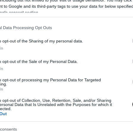
 to Google and its third-party tags to use your data for below specifi
ogle consent section.
άι ως έναν προορισμό που έχει σχεδιαστεί για να προσφέρει άνεση, εξερεύν
l Data Processing Opt Outs
ρίες καθ’ όλη τη διάρκεια του έτους.
o opt-out of the Sharing of my personal data.
νδέσεις μέσω του εκτενούς παγκόσμιου δικτύου της αεροπορικής, το Ντουμπάι
In
 στάση για ταξιδιώτες που συνεχίζουν προς άλλες χώρες.
o opt-out of the Sale of my Personal Data.
In
ν σχεδιαστεί για να υποδέχονται επισκέπτες όλο το χρόνο. Με εκτεταμ
to opt-out of processing my Personal Data for Targeted
πληθώρα εσωτερικών χώρων ψυχαγωγίας, προσφέρει άνεση και ευκολία ακόμα
ing.
In
στικά μουσεία, μέχρι φεστιβάλ αγορών, ζωντανές εκδηλώσεις και οικο
μια πόλη που ζει και εξελίσσεται σε κάθε εποχή του χρόνου.
o opt-out of Collection, Use, Retention, Sale, and/or Sharing
ersonal Data that Is Unrelated with the Purposes for which it
lected.
Out
 το πρόγραμμα
My
Emirates
Pass
, το οποίο μετατρέπει την κάρτα επιβίβασης
consents
ναψυχής και εστιατόρια σε όλη την έκταση των ΗΑΕ. Με αυτόν τον τρόπο, 