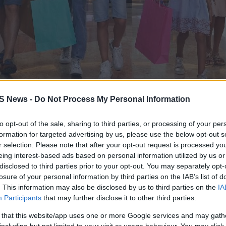
S News -
Do Not Process My Personal Information
to opt-out of the sale, sharing to third parties, or processing of your per
formation for targeted advertising by us, please use the below opt-out s
r selection. Please note that after your opt-out request is processed y
eing interest-based ads based on personal information utilized by us or
disclosed to third parties prior to your opt-out. You may separately opt-
losure of your personal information by third parties on the IAB’s list of
ικά προνόμια, το Ντουμπάι προσφέρε
. This information may also be disclosed by us to third parties on the
IA
Participants
that may further disclose it to other third parties.
ες – σε μια πόλη σχεδιασμένη να
 that this website/app uses one or more Google services and may gath
 διάρκεια της σεζόν.
including but not limited to your visit or usage behaviour. You may click 