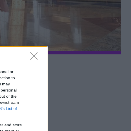
sonal or
ection to
ou may
 personal
out of the
 downstream
ι
B’s List of
er and store
to grant or