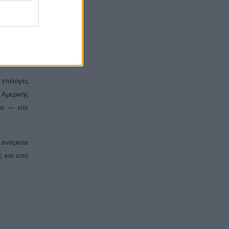
άσεις του
 επιλογές
 Αμερικής
ια — είτε
ν ανάμεσα
ς και από