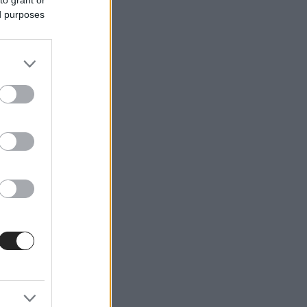
ed purposes
ηση και
 αποτελεί
ένη χρήση
 και στις
γενειακές
 σε κλειδί
κάθε μέρα