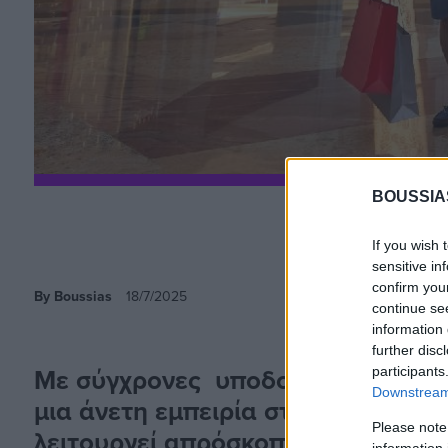
BOUSSIA
If you wish 
sensitive in
confirm you
By Boussias
18/7/2025
continue se
information 
further disc
Με σύγχρονες υποδομές και μοναδ
participants
Downstream 
μια άνετη εμπειρία στους ταξιδιώτ
Please note
λειτουργεί απρόσκοπτα καθ’ όλη τη
information 