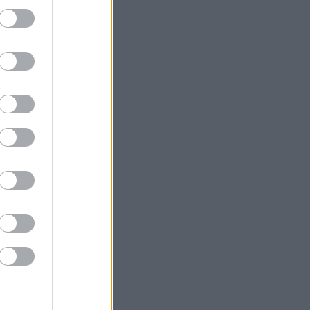
θέσιμο σε
 όλες τις
γωγίας εν
ο για πιο
και άμεση
αναψυχής,
συνδυάζει