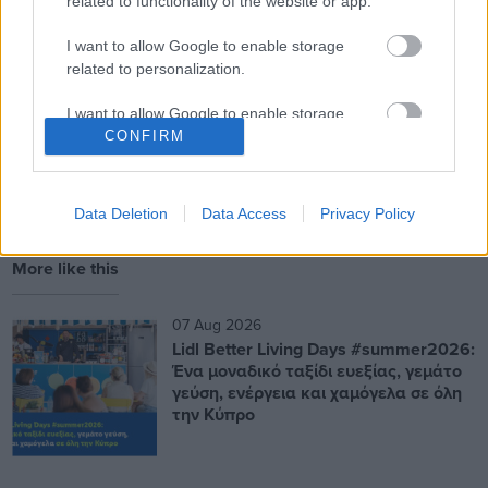
related to functionality of the website or app.
Για περισσότερες πληροφορίες
σχετικά με το
TELETHON
I want to allow Google to enable storage
επισκεφθείτε
την ιστοσελίδα
https://www.cing.ac.cy/en/telethon
related to personalization.
I want to allow Google to enable storage
related to security, including authentication
CONFIRM
functionality and fraud prevention, and other
user protection.
Data Deletion
Data Access
Privacy Policy
More like this
07 Aug 2026
Lidl Better Living Days #summer2026:
Ένα μοναδικό ταξίδι ευεξίας, γεμάτο
γεύση, ενέργεια και χαμόγελα σε όλη
την Κύπρο