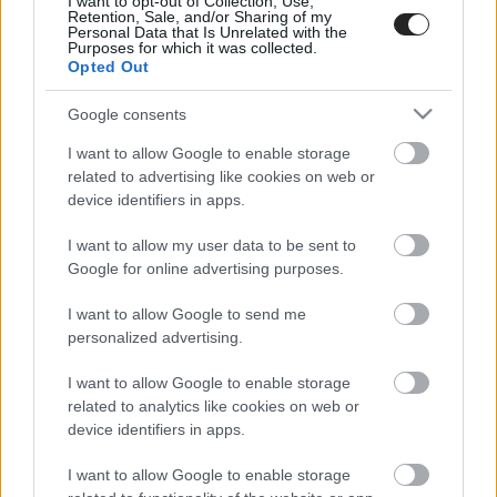
I want to opt-out of Collection, Use,
Retention, Sale, and/or Sharing of my
κοινές δράσεις, ο φιλανθρωπικός σκοπός ενδυναμώνεται και
Personal Data that Is Unrelated with the
δημιουργούνται νέες ευκαιρίες ενημέρωσης και κινητοποίησης της
Purposes for which it was collected.
Opted Out
κοινωνίας.
Η παρουσία αθλητών και παραγόντων στον Παγκύπριο Έρανο, η
Google consents
συμμετοχή στο call center του Τηλεμαραθωνίου και οι δράσεις
I want to allow Google to enable storage
ενημέρωσης και ηλεκτρονικής ενίσχυσης, αποδεικνύουν πώς ο
related to advertising like cookies on web or
αθλητισμός μπορεί να γίνει φορέας προσφοράς και ελπίδας.
device identifiers in apps.
Παράλληλα, με πρωτοβουλία της ΚΟΚ, η Εθνική Ομάδα Ανδρών
συμμετέχει για πρώτη φορά στον
ηλεκτρονικό έρανο του TELETHON
,
I want to allow my user data to be sent to
στέλνοντας ένα ηχηρό μήνυμα αλληλεγγύης και στήριξης.
Google for online advertising purposes.
Η συνεργασία αυτή αποτελεί μόνο την αρχή μιας ευρύτερης
I want to allow Google to send me
εξωστρεφούς στρατηγικής του TELETHON, με στόχο τη σύμπραξη με
personalized advertising.
οργανωμένα σύνολα που μοιράζονται τις ίδιες αξίες: τη
συμπερίληψη, τη στήριξη των ασθενών και την επένδυση στην
I want to allow Google to enable storage
επιστημονική έρευνα.
related to analytics like cookies on web or
device identifiers in apps.
Το TELETHON Κύπρου εκφράζει θερμές ευχαριστίες στην Κυπριακή
Ομοσπονδία Καλαθοσφαίρισης για την αμέριστη στήριξη και την
I want to allow Google to enable storage
ουσιαστική συμβολή της.