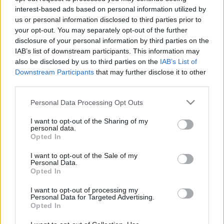
interest-based ads based on personal information utilized by
Στόχος της σύμπραξης είναι η περαιτέρω ενίσχυση του
us or personal information disclosed to third parties prior to
φιλανθρωπικού έργου του TELETHON και η διάδοση του μηνύματός
your opt-out. You may separately opt-out of the further
του μέσα από τη δύναμη και την απήχηση του αθλητισμού.
disclosure of your personal information by third parties on the
IAB’s list of downstream participants. This information may
Η συνεργασία αυτή έρχεται να προστεθεί στις θεσμικές συνέργειες
also be disclosed by us to third parties on the
IAB’s List of
του TELETHON με άλλες αθλητικές ομοσπονδίες, εντάσσοντας πλέον
Downstream Participants
that may further disclose it to other
και την καλαθοσφαίριση στην εκστρατεία κοινωνικής
third parties.
ευαισθητοποίησης του θεσμού.
Please note that this website/app uses one or more Google
Personal Data Processing Opt Outs
Η σύνδεση του TELETHON με τον αθλητισμό αποτελεί διαχρονική
services and may gather and store information including but
στρατηγική επιλογή, που υλοποιείται κάθε χρόνο μέσα από
not limited to your visit or usage behaviour. You may click to
I want to opt-out of the Sharing of my
στοχευμένες δράσεις. Η περσινή πρώτη επαφή με την
personal data.
grant or deny consent to Google and its third-party tags to
καλαθοσφαίριση, μέσω της συνεργασίας με το ιστορικό σωματείο
Opted In
use your data for below specified purposes in below Google
Κεραυνός Στροβόλου, άνοιξε τον δρόμο για ευρύτερες συμπράξεις
consent section.
I want to opt-out of the Sale of my
με τον τοπικό αθλητισμό, θέτοντας τις βάσεις για δημιουργικές
Personal Data.
συνεργασίες με θεσμικούς φορείς, σωματεία, αθλητές και
Opted In
Ολυμπιονίκες.
I want to opt-out of processing my
Personal Data for Targeted Advertising.
Η φετινή συνεργασία με την ΚΟΚ ενισχύει αυτή την πορεία,
Opted In
φέρνοντας το TELETHON σε ένα άθλημα με έντονη κοινωνική
δυναμική και σημαντική ιστορική διαδρομή στην Κύπρο. Μέσα από