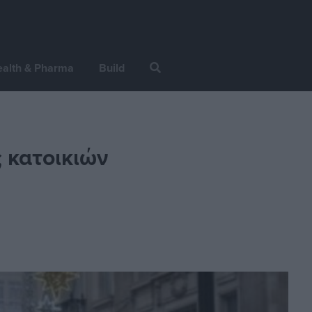
alth & Pharma
Build
 κατοικιών