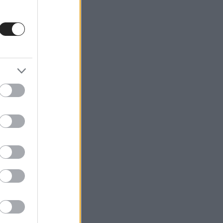
ε τη
ό την
μένουν
ση
ωσης