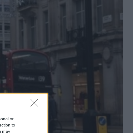
sonal or
ection to
ou may