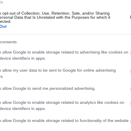
In
ε μηνιαία βάση, φτάνοντας τις £271.079 (370.000
o opt-out of Collection, Use, Retention, Sale, and/or Sharing
άνοδο 0,5% του προηγούμενου μήνα, ανακοίνωσ
ersonal Data that Is Unrelated with the Purposes for which it
lected.
αναλυτές ανέμεναν αύξηση 0,1%.
Out
υ ενίσχυσε τη ζήτηση νωρίτερα φέτος, η αγορά
consents
στές σταθμίζουν το ενδεχόμενο περαιτέρω
οϋπολογισμό. Παράλληλα, οι τιμές πιέζονται απ
o allow Google to enable storage related to advertising like cookies on
evice identifiers in apps.
o allow my user data to be sent to Google for online advertising
ων τιμών κατοικιών είναι κατανοητός, καθώς η
s.
έση με τα μακροπρόθεσμα επίπεδα», δήλωσε
όγος της Nationwide. «Οι τιμές κατοικιών παρα
to allow Google to send me personalized advertising.
οικοκυριών, καθιστώντας δύσκολη τη συγκέντρω
ς, ειδικά με τις έντονες πιέσεις κόστους διαβί
o allow Google to enable storage related to analytics like cookies on
evice identifiers in apps.
o allow Google to enable storage related to functionality of the website