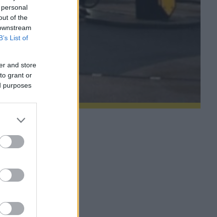
 personal
out of the
 downstream
B’s List of
er and store
to grant or
ed purposes
φωνα