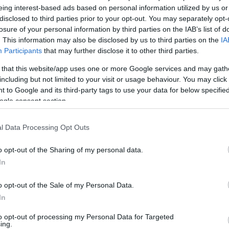
eing interest-based ads based on personal information utilized by us or
disclosed to third parties prior to your opt-out. You may separately opt-
losure of your personal information by third parties on the IAB’s list of
. This information may also be disclosed by us to third parties on the
IA
Participants
that may further disclose it to other third parties.
 that this website/app uses one or more Google services and may gath
including but not limited to your visit or usage behaviour. You may click 
 to Google and its third-party tags to use your data for below specifi
ogle consent section.
l Data Processing Opt Outs
o opt-out of the Sharing of my personal data.
In
o opt-out of the Sale of my Personal Data.
In
σημείωσαν απρόσμενη πτώση τον Αύγουστο, σύμ
to opt-out of processing my Personal Data for Targeted
τεγαστικών δανείων της χώρας.
ing.