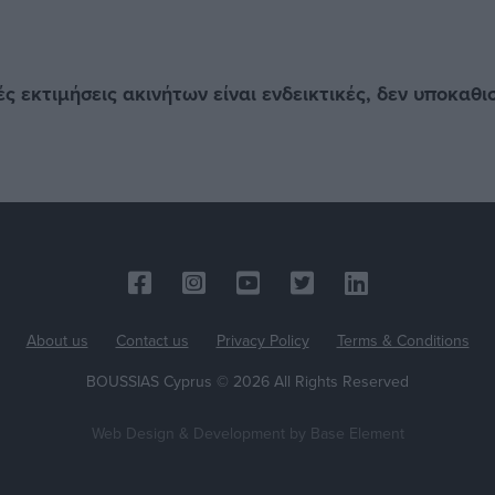
 εκτιμήσεις ακινήτων είναι ενδεικτικές, δεν υποκαθι
About us
Contact us
Privacy Policy
Terms & Conditions
BOUSSIAS Cyprus © 2026 All Rights Reserved
Web Design & Development
by Base Element