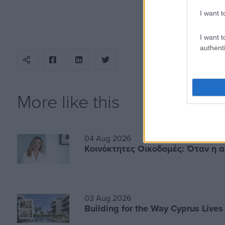
I want t
I want t
authenti
More like this
04 Aug 2026
Κοινόκτητες Οικοδομές: Όταν η α
03 Aug 2026
Building for the Way Cyprus Lives