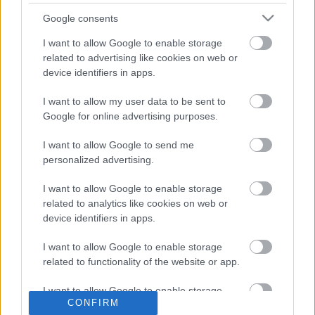
Μείωση στον αριθμό διανυκτερεύσεων κατέγραψαν
Google consents
μόνο δύο χώρες σε ετήσια βάση, η Φινλανδία (-0,7%) και
η Γαλλία (-0,6%).
I want to allow Google to enable storage
related to advertising like cookies on web or
Σύμφωνα με την Eurostat οι περισσότερες από τις 3,02
device identifiers in apps.
δισεκατομμύρια διανυκτερεύσεις σε ολόκληρη την ΕΕ
πραγματοποιήθηκαν από εγχώριους επισκέπτες (51,9%,
I want to allow my user data to be sent to
1,57 δισεκατομμύρια), ενώ το υπόλοιπο 48,1% (1,45
Google for online advertising purposes.
δισεκατομμύρια) πραγματοποιήθηκαν από διεθνείς
επισκέπτες. Μεταξύ των τελευταίων οι επισκέπτες από
I want to allow Google to send me
τη Βόρεια Αμερική αντιπροσώπευαν το 7,5% όλων των
personalized advertising.
διεθνών διαμονών, μπροστά από την Ασία με 4,9%, την
Κεντρική και Νότια Αμερική με 2,3%, την Ωκεανία με 1,0%
I want to allow Google to enable storage
και την Αφρική με 0,8%.
related to analytics like cookies on web or
device identifiers in apps.
I want to allow Google to enable storage
related to functionality of the website or app.
I want to allow Google to enable storage
CONFIRM
related to personalization.