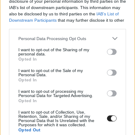
disclosure of your personal information by third parties on the
διανυκτερεύσεων την περσινή χρονιά που αυξήθηκε και
IAB’s list of downstream participants. This information may
σε ευρωπαϊκό επίπεδο.
also be disclosed by us to third parties on the
IAB’s List of
Downstream Participants
that may further disclose it to other
Συγκεκριμένα το 2024 ο αριθμός των διανυκτερεύσεων
third parties.
σε τουριστικά καταλύματα σε ολόκληρη την ΕΕ
αυξήθηκε κατά 2,7 % σε σύγκριση με το 2023,
Please note that this website/app uses one or more Google
Personal Data Processing Opt Outs
ξεπερνώντας για πρώτη φορά τα 3 δισεκατομμύρια.
services and may gather and store information including but
not limited to your visit or usage behaviour. You may click to
I want to opt-out of the Sharing of my
Σχεδόν τα δύο τρίτα (62,8%) όλων των
personal data.
grant or deny consent to Google and its third-party tags to
διανυκτερεύσεων πραγματοποιήθηκαν σε ξενοδοχεία
Opted In
use your data for below specified purposes in below Google
και παρόμοια καταλύματα, το 23,7% σε καταλύματα
consent section.
διακοπών και άλλα καταλύματα βραχείας διαμονής,
I want to opt-out of the Sale of my
Personal Data.
όπως ενοικιαζόμενα διαμερίσματα και το 13,5% σε
Opted In
χώρους κατασκήνωσης.
I want to opt-out of processing my
Μεταξύ των χωρών της ΕΕ, η Κύπρος και η Μάλτα
Personal Data for Targeted Advertising.
κατέγραψαν την υψηλότερη ετήσια αύξηση στις
Opted In
τουριστικές νύχτες, με αυξήσεις 14,5% και 14,4%,
I want to opt-out of Collection, Use,
αντίστοιχα. Η Λετονία ακολούθησε με απόσταση,
Retention, Sale, and/or Sharing of my
σημειώνοντας ρυθμό ανάπτυξης 7,4% σε σύγκριση με το
Personal Data that Is Unrelated with the
Purposes for which it was collected.
2023.
Opted Out