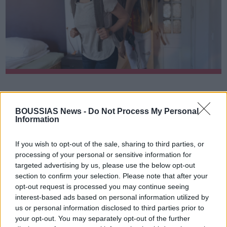
BOUSSIAS News -
Do Not Process My Personal
By Boussias
23/10/2025
Information
If you wish to opt-out of the sale, sharing to third parties, or
Τη μεγαλύτερη αύξηση σε ευρωπαϊκό επίπεδο
processing of your personal or sensitive information for
κατέγραψε η Κύπρος το 2024 όσον αφορά τις
targeted advertising by us, please use the below opt-out
διανυκτερεύσεις σε τουριστικά καταλύματα ως
section to confirm your selection. Please note that after your
αποτέλεσμα και του διπλού ρεκόρ που κατέγραψε πέρσι
opt-out request is processed you may continue seeing
η βαριά βιομηχανία του τόπου.
interest-based ads based on personal information utilized by
us or personal information disclosed to third parties prior to
Την κυπριακή πρωτιά ανακοίνωσε σήμερα η Eurostat
your opt-out. You may separately opt-out of the further
δίδοντας στη δημοσιότητα στοιχεία για τον αριθμό