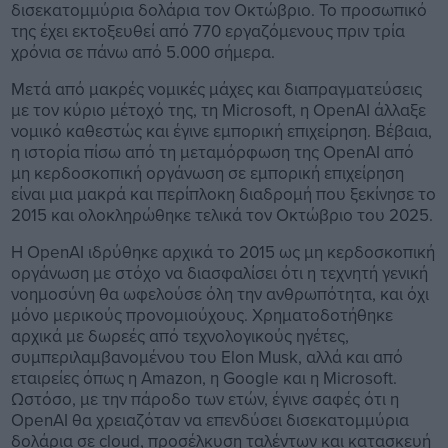
δισεκατομμύρια δολάρια τον Οκτώβριο. Το προσωπικό
της έχει εκτοξευθεί από 770 εργαζόμενους πριν τρία
χρόνια σε πάνω από 5.000 σήμερα.
Μετά από μακρές νομικές μάχες και διαπραγματεύσεις
με τον κύριο μέτοχό της, τη Microsoft, η OpenAI άλλαξε
νομικό καθεστώς και έγινε εμπορική επιχείρηση. Βέβαια,
η ιστορία πίσω από τη μεταμόρφωση της OpenAI από
μη κερδοσκοπική οργάνωση σε εμπορική επιχείρηση
είναι μια μακρά και περίπλοκη διαδρομή που ξεκίνησε το
2015 και ολοκληρώθηκε τελικά τον Οκτώβριο του 2025.
Η OpenAI ιδρύθηκε αρχικά το 2015 ως μη κερδοσκοπική
οργάνωση με στόχο να διασφαλίσει ότι η τεχνητή γενική
νοημοσύνη θα ωφελούσε όλη την ανθρωπότητα, και όχι
μόνο μερικούς προνομιούχους. Χρηματοδοτήθηκε
αρχικά με δωρεές από τεχνολογικούς ηγέτες,
συμπεριλαμβανομένου του Elon Musk, αλλά και από
εταιρείες όπως η Amazon, η Google και η Microsoft.
Ωστόσο, με την πάροδο των ετών, έγινε σαφές ότι η
OpenAI θα χρειαζόταν να επενδύσει δισεκατομμύρια
δολάρια σε cloud, προσέλκυση ταλέντων και κατασκευή