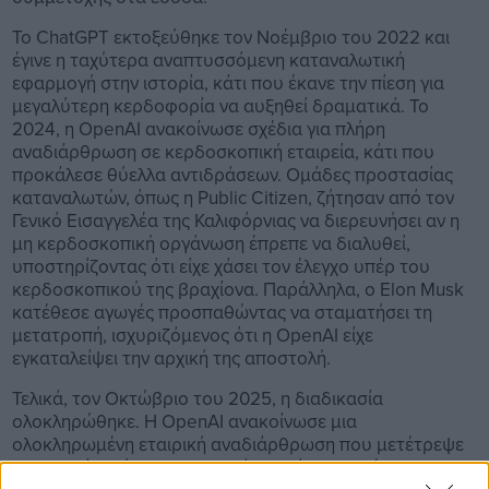
Το ChatGPT εκτοξεύθηκε τον Νοέμβριο του 2022 και
έγινε η ταχύτερα αναπτυσσόμενη καταναλωτική
εφαρμογή στην ιστορία, κάτι που έκανε την πίεση για
μεγαλύτερη κερδοφορία να αυξηθεί δραματικά. Το
2024, η OpenAI ανακοίνωσε σχέδια για πλήρη
αναδιάρθρωση σε κερδοσκοπική εταιρεία, κάτι που
προκάλεσε θύελλα αντιδράσεων. Ομάδες προστασίας
καταναλωτών, όπως η Public Citizen, ζήτησαν από τον
Γενικό Εισαγγελέα της Καλιφόρνιας να διερευνήσει αν η
μη κερδοσκοπική οργάνωση έπρεπε να διαλυθεί,
υποστηρίζοντας ότι είχε χάσει τον έλεγχο υπέρ του
κερδοσκοπικού της βραχίονα. Παράλληλα, ο Elon Musk
κατέθεσε αγωγές προσπαθώντας να σταματήσει τη
μετατροπή, ισχυριζόμενος ότι η OpenAI είχε
εγκαταλείψει την αρχική της αποστολή.
Τελικά, τον Οκτώβριο του 2025, η διαδικασία
ολοκληρώθηκε. Η OpenAI ανακοίνωσε μια
ολοκληρωμένη εταιρική αναδιάρθρωση που μετέτρεψε
την επιχείρησή της σε εταιρεία δημόσιου οφέλους, με τη