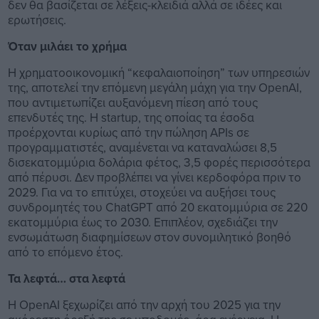
δεν θα βασίζεται σε λέξεις-κλειδιά αλλά σε ιδέες και
ερωτήσεις.
Όταν μιλάει το χρήμα
Η χρηματοοικονομική “κεφαλαιοποίηση” των υπηρεσιών
της, αποτελεί την επόμενη μεγάλη μάχη για την OpenAI,
που αντιμετωπίζει αυξανόμενη πίεση από τους
επενδυτές της. Η startup, της οποίας τα έσοδα
προέρχονται κυρίως από την πώληση APIs σε
προγραμματιστές, αναμένεται να καταναλώσει 8,5
δισεκατομμύρια δολάρια φέτος, 3,5 φορές περισσότερα
από πέρυσι. Δεν προβλέπει να γίνει κερδοφόρα πριν το
2029. Για να το επιτύχει, στοχεύει να αυξήσει τους
συνδρομητές του ChatGPT από 20 εκατομμύρια σε 220
εκατομμύρια έως το 2030. Επιπλέον, σχεδιάζει την
ενσωμάτωση διαφημίσεων στον συνομιλητικό βοηθό
από το επόμενο έτος.
Τα λεφτά… στα λεφτά
Η OpenAI ξεχωρίζει από την αρχή του 2025 για την