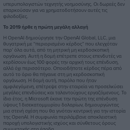
υπερυπολογιστών τεχνητής νοημοσύνης. Οι δωρεές δεν
επαρκούσαν για να χρηματοδοτήσουν αυτές τις
φιλοδοξίες.
Το 2019 ήρθε η πρώτη μεγάλη αλλαγή
Η OpenAI δημιούργησε την OpenAI Global, LLC, μια
θυγατρική με “περιορισμένο κέρδος” που ελεγχόταν
παρ’ όλα αυτά, από τη μητρική μη κερδοσκοπική
οργάνωση. Αυτή η δομή επέτρεπε στους επενδυτές να
κερδίσουν έως 100 φορές την αρχική τους επένδυση,
αλλά όχι περισσότερο. Οποιοδήποτε κέρδος πέρα από
αυτό το όριο θα πήγαινε στη μη κερδοσκοπική
οργάνωση. Η δομή αυτή, παρόλο που ήταν
αμφιλεγόμενη, επέτρεψε στην εταιρεία να προσελκύσει
μεγάλες επενδύσεις και ταλαντούχους εργαζόμενους. Το
ίδιο έτος, η Microsoft έκανε την πρώτη της επένδυση
ύψους 1 δισεκατομμυρίου δολαρίων, δημιουργώντας
μια στενή σχέση που θα γινόταν κεντρική για την ιστορία
της OpenAI. Η συμφωνία περιλάμβανε αποκλειστική
παροχή υπολογιστικής ισχύος και σύνθετους όρους
συμμετοχής στα έσοδα.