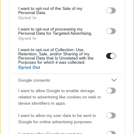
πλέον 800 εκατομμύρια εβδομαδιαίους χρήστες και
use your data for below specified purposes in below Google
απαντά σε περίπου 29.000 μηνύματα ανά
consent section.
I want to opt-out of the Sale of my
Personal Data.
δευτερόλεπτο. Από έναν απλό μηχανισμό πρόσβασης
Opted In
στη γνώση, έχει εξελιχθεί σε έναν ισχυρό βοηθό ικανό να
δημιουργεί κείμενο, εικόνες, βίντεο, κώδικα και να
I want to opt-out of processing my
ερμηνεύει γραφήματα. Οι προηγμένες δυνατότητες
Personal Data for Targeted Advertising.
συλλογισμού του το καθιστούν χρήσιμο σε πολλαπλές
Opted In
καθημερινές εργασίες.
I want to opt-out of Collection, Use,
Retention, Sale, and/or Sharing of my
Το ChatGPT έχει εξελιχθεί σε εκπαιδευτικό coach,
Personal Data that Is Unrelated with the
εμπιστευτικό σύμβουλο, ψυχολόγο και βοηθό αγορών.
Purposes for which it was collected.
Opted Out
Από τον Δεκέμβριο, η OpenAI θα επιτρέπει μάλιστα και
ερωτικές συνομιλίες στην πλατφόρμα. Η μνήμη του
Google consents
συστήματος επιτρέπει την παροχή ολοένα πιο
εξατομικευμένων απαντήσεων. Πρόσφατα, η εταιρεία
I want to allow Google to enable storage
εισήγαγε ομαδικές συνομιλίες στο ChatGPT, όπου οι
related to advertising like cookies on web or
συμμετέχοντες μπορούν να οργανώσουν ταξίδια, να
device identifiers in apps.
συγγράψουν έγγραφα ή να διεξάγουν συλλογική έρευνα,
δίνοντάς του χαρακτηριστικά εφαρμογής μηνυμάτων ή
I want to allow my user data to be sent to
κοινωνικού δικτύου, εισβάλλοντας στο χώρο ομίλων
Google for online advertising purposes.
όπως η Meta.