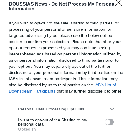
μη κερδοσκοπική οργάνωση (μετονομασμένη σε OpenAI
BOUSSIAS News -
Do Not Process My Personal
Foundation) να διατηρεί τον έλεγχο και να κατέχει
Information
μερίδιο περίπου 130 δισεκατομμυρίων δολαρίων. Η
Microsoft έλαβε μερίδιο 27%, αξίας περίπου 135
If you wish to opt-out of the sale, sharing to third parties, or
δισεκατομμυρίων δολαρίων, ελαφρώς μεγαλύτερο από
processing of your personal or sensitive information for
αυτό της μη κερδοσκοπικής οργάνωσης. Ωστόσο, ο
targeted advertising by us, please use the below opt-out
δικηγόρος του Musk δεσμεύτηκε να συνεχίσει τη νομική
section to confirm your selection. Please note that after your
μάχη, υποστηρίζοντας ότι η αναδιάρθρωση δεν μπορεί
opt-out request is processed you may continue seeing
να εξαγνίσει την παράνομη, κατά τη γνώμη του,
interest-based ads based on personal information utilized by
συμπεριφορά της OpenAI. Η δίκη είναι
us or personal information disclosed to third parties prior to
προγραμματισμένη για τα τέλη Μαρτίου, με τον Musk να
your opt-out. You may separately opt-out of the further
ισχυρίζεται ότι ο Altman πρόδωσε τις ιδρυτικές αρχές
disclosure of your personal information by third parties on the
της οργάνωσης. Ο Sam Altman φέρεται να σχεδιάζει
IAB’s list of downstream participants. This information may
εισαγωγή στο χρηματιστήριο το 2027 με στόχο
also be disclosed by us to third parties on the
IAB’s List of
αποτίμησης το 1 τρισεκατομμύριο δολάρια. Φέτος, η
Downstream Participants
that may further disclose it to other
OpenAI αναμένεται να παράγει έσοδα 13
third parties.
δισεκατομμυρίων δολαρίων, με προβλέψεις να μιλούν
για 174 δισεκατομμύρια έως το 2030.
Please note that this website/app uses one or more Google
Personal Data Processing Opt Outs
services and may gather and store information including but
Τι θα απογίνει το ChatGPT;
not limited to your visit or usage behaviour. You may click to
I want to opt-out of the Sharing of my
personal data.
Το κορυφαίο προϊόν της εταιρείας, το ChatGPT, έχει
grant or deny consent to Google and its third-party tags to
Opted In