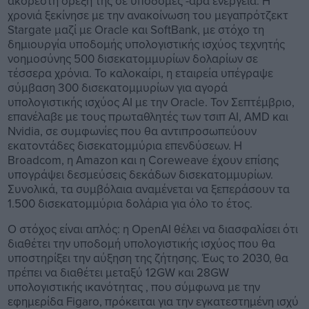
ακόρεστη όρεξή της σε υποδομές -άρα ενέργεια. Η
χρονιά ξεκίνησε με την ανακοίνωση του μεγαπρότζεκτ
Stargate μαζί με Oracle και SoftBank, με στόχο τη
δημιουργία υποδομής υπολογιστικής ισχύος τεχνητής
νοημοσύνης 500 δισεκατομμυρίων δολαρίων σε
τέσσερα χρόνια. Το καλοκαίρι, η εταιρεία υπέγραψε
σύμβαση 300 δισεκατομμυρίων για αγορά
υπολογιστικής ισχύος AI με την Oracle. Τον Σεπτέμβριο,
επανέλαβε με τους πρωταθλητές των τσιπ AI, AMD και
Nvidia, σε συμφωνίες που θα αντιπροσωπεύουν
εκατοντάδες δισεκατομμύρια επενδύσεων. Η
Broadcom, η Amazon και η Coreweave έχουν επίσης
υπογράψει δεσμεύσεις δεκάδων δισεκατομμυρίων.
Συνολικά, τα συμβόλαια αναμένεται να ξεπεράσουν τα
1.500 δισεκατομμύρια δολάρια για όλο το έτος.
Ο στόχος είναι απλός: η OpenAI θέλει να διασφαλίσει ότι
διαθέτει την υποδομή υπολογιστικής ισχύος που θα
υποστηρίξει την αύξηση της ζήτησης. Έως το 2030, θα
πρέπει να διαθέτει μεταξύ 12GW και 28GW
υπολογιστικής ικανότητας , που σύμφωνα με την
εφημερίδα Figaro, πρόκειται για την εγκατεστημένη ισχύ