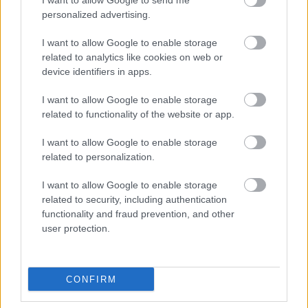
I want to allow Google to send me
Το Sora της OpenAI είναι ένα ισχυρό μοντέλο τεχνητής
personalized advertising.
νοημοσύνης που δημιουργεί υψηλής ποιότητας
ρεαλιστικά βίντεο με συγχρονισμένο ήχο από απλές
I want to allow Google to enable storage
περιγραφές κειμένου ή εικόνες. Photo: AFPForum
related to analytics like cookies on web or
device identifiers in apps.
H AI αυτοκρατορία αντεπιτίθεται
Η OpenAI κινείται επιθετικά σε πολλαπλά μέτωπα. Το
I want to allow Google to enable storage
φθινόπωρο ανακοίνωσε τη δημιουργία του “Sora”, ενός
related to functionality of the website or app.
κοινωνικού δικτύου βασισμένου στη δημιουργία
εικόνων και βίντεο με τεχνητή νοημοσύνη, που έκανε
I want to allow Google to enable storage
θραύση με το λανσάρισμά του χάρη στα υπερρεαλιστικά
related to personalization.
βίντεο που παράγει. Λειτουργεί ως πραγματικό
κοινωνικό δίκτυο, επιτρέποντας μακροπρόθεσμα τη
I want to allow Google to enable storage
δημιουργία εσόδων μέσω της παραγωγής βίντεο.
related to security, including authentication
functionality and fraud prevention, and other
Παράλληλα, η, εταιρεία λάνσαρε τον “Atlas”, έναν
user protection.
μηχανισμό πλοήγησης που ενσωματώνει το ChatGPT σε
μια πλευρική μπάρα. Όταν ο χρήστης επισκέπτεται μια
ιστοσελίδα, ο AI βοηθός μπορεί να την συνοψίσει, να την
CONFIRM
μεταφράσει ή να απαντήσει σε ερωτήσεις χωρίς να
χρειάζεται να εγκαταλείψει τη σελίδα. Ο στόχος είναι να