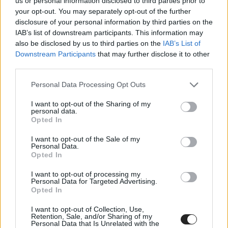
us or personal information disclosed to third parties prior to
κυβερνοασφάλεια και τη φυσική προστασία των
your opt-out. You may separately opt-out of the further
κρίσιμων υποδομών, προστίθεται.
disclosure of your personal information by third parties on the
IAB’s list of downstream participants. This information may
Σύμφωνα με την Κοινή Δήλωση, τα αρμόδια Υπουργεία
also be disclosed by us to third parties on the
IAB’s List of
των τεσσάρων χωρών στοχεύουν στην έγκριση του
Downstream Participants
that may further disclose it to other
Οδικού αυτού Χάρτη εντός του τρέχοντος
third parties.
ημερολογιακού έτους και συμφώνησαν να
πραγματοποιήσουν την επόμενη υπουργική συνάντηση
Please note that this website/app uses one or more Google
Personal Data Processing Opt Outs
στο Ισραήλ σε εύθετο χρόνο.
services and may gather and store information including but
not limited to your visit or usage behaviour. You may click to
I want to opt-out of the Sharing of my
Όπως αναφέρεται, η ηγεσία των αρμόδιων Υπουργείων
personal data.
grant or deny consent to Google and its third-party tags to
Opted In
Ενέργειας της Κυπριακής Δημοκρατίας, της Ελλάδας,
use your data for below specified purposes in below Google
του Κράτους του Ισραήλ και των Ηνωμένων Πολιτειών
consent section.
I want to opt-out of the Sale of my
Αμερικής συναντήθηκε στο Χιούστον, με στόχο τη
Personal Data.
συνέχιση της συνεργασίας τους στο πλαίσιο του
Opted In
Διαλόγου Ενέργειας 3+1, για την προώθηση της
ενεργειακής ανάπτυξης και ασφάλειας στην περιοχή της
I want to opt-out of processing my
Personal Data for Targeted Advertising.
Ανατολικής Μεσογείου. Η συνάντηση αυτή, προστίθεται,
Opted In
υλοποιεί τη δέσμευση που αναλήφθηκε στην Αθήνα, τον
Νοέμβριο του 2025, κατά την τελευταία Υπουργική
I want to opt-out of Collection, Use,
Συνάντηση του Διαλόγου Ενέργειας 3+1 της Ανατολικής
Retention, Sale, and/or Sharing of my
Personal Data that Is Unrelated with the