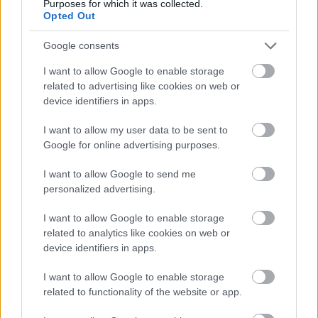
Μεσογείου, για επανέναρξη των εργασιών στις
Purposes for which it was collected.
Ηνωμένες Πολιτείες κατά το δεύτερο τρίμηνο του 2026,
Opted Out
συμπληρώνεται.
Google consents
Οι Υπουργοί της Κύπρου Μιχάλης Δαμιανός και της
Ελλάδας Σταύρος Παπασταύρου, ο Πρέσβης του Ισραήλ
I want to allow Google to enable storage
Γεχίελ Λάιτερ και ο Υπουργός Ενέργειας των ΗΠΑ Κρις
related to advertising like cookies on web or
Ράιτ συζήτησαν τομείς κοινού ενδιαφέροντος και
device identifiers in apps.
συνεχιζόμενης συνεργασίας, περιλαμβανομένων της
ενεργειακής ασφάλειας, της ανάπτυξης υπεράκτιων
I want to allow my user data to be sent to
πόρων φυσικού αερίου, της ενεργειακής καινοτομίας και
Google for online advertising purposes.
της έρευνας και ανάπτυξης, καθώς και των
περιφερειακών υποδομών και της διασυνδεσιμότητας,
I want to allow Google to send me
προστίθεται.
personalized advertising.
Οι συμμετέχοντες υπογράμμισαν επίσης τη σημασία
I want to allow Google to enable storage
πρωτοβουλιών και έργων περιφερειακής
related to analytics like cookies on web or
διασυνδεσιμότητας μεταξύ Ελλάδας, Κύπρου και
device identifiers in apps.
Ισραήλ, τα οποία μπορούν να δημιουργήσουν ευκαιρίες
για αμερικανικές εταιρείες, καθώς και τη σημασία του
I want to allow Google to enable storage
Οικονομικού Διαδρόμου Ινδίας–Μέσης Ανατολής–
related to functionality of the website or app.
Ευρώπης (IMEC) για την ενίσχυση της οικονομικής