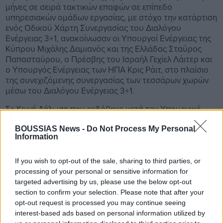
μήνες σε σειρά τακτικών επαφών σε επίπεδο
υπηρεσιακών ομάδων εργασίας, με στόχο την κατάρτιση
ενός Οδικού Χάρτη Συνεργασίας του Διαλόγου
Ενέργειας 3+1, ανακοίνωσαν οι Υπουργοί Ενέργειας της
Κύπρου Μιχάλης Δαμιανός και της Ελλάδας Σταύρος
Παπασταύρου, ο Πρέσβης του Ισραήλ Γεχίελ Λάιτερ και
ο Υπουργός Ενέργειας των ΗΠΑ Κρις Ράιτ, στο πλαίσιο
της συνεχιζόμενης συνεργασίας των τεσσάρων χωρών
μέσω του Διαλόγου Ενέργειας 3+1.
Σε Κοινή Δήλωση που εκδόθηκε μετά τον Υπουργικό
Διάλογο Ενέργειας 3+1 της Ανατολικής Μεσογείου, την
Πέμπτη, στο Χιούστον του Τέξας, αναφέρεται ότι
BOUSSIAS News -
Do Not Process My Personal
Information
σκοπός του Οδικού Χάρτη είναι η καταγραφή στόχων
και δράσεων στους τομείς κοινού ενδιαφέροντος που
συζητήθηκαν κατά τη σημερινή συνάντηση του
If you wish to opt-out of the sale, sharing to third parties, or
Διαλόγου 3+1, συμπεριλαμβανομένης της αξιοποίησης,
processing of your personal or sensitive information for
όπου ενδείκνυται, του Κέντρου Ενέργειας της
targeted advertising by us, please use the below opt-out
Ανατολικής Μεσογείου.
section to confirm your selection. Please note that after your
opt-out request is processed you may continue seeing
Ως μία από τις πρώτες δράσεις, οι χώρες συμφώνησαν
interest-based ads based on personal information utilized by
στη σύσταση ομάδας εργασίας για την