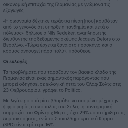
οικονομική επιτυχία της Γερμανίας με γνώμονα τις
εξαγωγές.
«Η οικονομία δέχτηκε τεράστια πίεση [που] κρυβόταν
από το γεγονός ότι υπήρξε η πανδημία και μετά ο
πόλεμος», δήλωσε ο Nils Redeker, αναπληρωτής
διευθυντής της δεξαμενής σκέψης Jacques Delors στο
Βερολίνο. «Τώρα έρχεται ξανά στο προσκήνιο και ο
κόσμος ανησυχεί πάρα πολύ», πρόσθεσε.
Οι εκλογές
Τα προβλήματα που ταράζουν τον βασικό κλάδο της
Γερμανίας είναι ένας σημαντικός παράγοντας που
μπορεί οδηγήσει σε εκλογική ήττα του Όλαφ Σολτς στις
23 Φεβρουαρίου, γράφει το Politico.
Με λιγότερο από μία εβδομάδα να απομένει μέχρι την
ψηφοφορία, ο αντίπαλος του Σολτς -η συντηρητική
συμμαχία του Φρίντριχ Μερτς- έχει 29% υποστήριξη στις
δημοσκοπήσεις, ενώ το Σοσιαλδημοκρατικό Κόμμα
(SPD) είναι τρίτο με 16%.