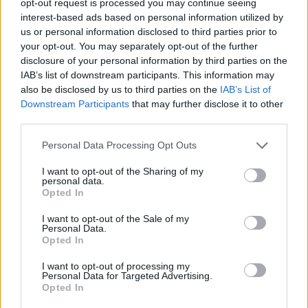
παραδοσιακή βιομηχανική της δύναμη. Στο μεταξύ, η
opt-out request is processed you may continue seeing
Κίνα, η χώρα που κάποτε στηριζόταν η γερμανική
interest-based ads based on personal information utilized by
βιομηχανία αποφέροντάς της τεράστια κέρδη, έχει
us or personal information disclosed to third parties prior to
εξελιχθεί στον μεγαλύτερο αν ταγωνιστή της.
your opt-out. You may separately opt-out of the further
disclosure of your personal information by third parties on the
Μια τοξική σχέση
IAB’s list of downstream participants. This information may
also be disclosed by us to third parties on the
IAB’s List of
Οι γίγαντες αυτοκινήτων της Γερμανίας πλούτισαν στην
Downstream Participants
that may further disclose it to other
Κίνα, μπαίνοντας στην αγορά πριν από δεκαετίες, όταν
third parties.
οι εγχώριες πωλήσεις αυτοκινήτων μόλις άρχιζαν να
αυξάνονται. Η επιτυχία αυτή στις ασιατικές αγορές,
Please note that this website/app uses one or more Google
Personal Data Processing Opt Outs
συνέβαλε στη στήριξη υψηλότερων μισθών στο
services and may gather and store information including but
εσωτερικό της Γερμανίας.
not limited to your visit or usage behaviour. You may click to
I want to opt-out of the Sharing of my
personal data.
grant or deny consent to Google and its third-party tags to
Αυτή η τάση αντιστράφηκε το 2018, όταν η αγορά νέων
Opted In
use your data for below specified purposes in below Google
αυτοκινήτων στην Κίνα συρρικνώθηκε για πρώτη φορά
consent section.
I want to opt-out of the Sale of my
από τη δεκαετία του 1990, σημειώνοντας πτώση 3% και
Personal Data.
μειώθηκε κατά 8% περισσότερο το 2019 προτού η
Opted In
πανδημία «παγώσει» τις παγκόσμιες αγορές.
I want to opt-out of processing my
Αυτή την περίοδο, τα μερίδια αγοράς των τριών
Personal Data for Targeted Advertising.
Opted In
μεγάλων γερμανικών αυτοκινητοβιομηχανιών
στριμώχνονται κάτω από την πίεση των κινέζων