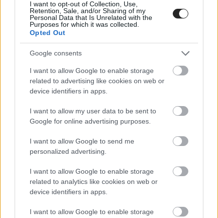
I want to opt-out of Collection, Use,
ανταγωνιστών τους που βγαίνουν επιθετικά με
Retention, Sale, and/or Sharing of my
φθηνότερα ηλεκτρικά οχήματα, τα οποία συχνά
Personal Data that Is Unrelated with the
Purposes for which it was collected.
διαθέτουν και καλύτερη τεχνολογία.
Opted Out
Το 2024, οι πωλήσεις της BMW μειώθηκαν κατά 13%
Google consents
στην Κίνα, της Mercedes-Benz 7% και της Volkswagen
-για την οποία η Κίνα είναι η μεγαλύτερη αγορά-
I want to allow Google to enable storage
μειώθηκε κατά 10%.
related to advertising like cookies on web or
device identifiers in apps.
«Ήταν τόσο καλά στην αγορά της Κίνας και για πολύ
καιρό, ώστε οι γερμανικές αυτοκινητοβιομηχανίες, παρά
I want to allow my user data to be sent to
τα προβλήματα που αντιμετωπίζουν τώρα, προσπαθούν
Google for online advertising purposes.
να αναζωογονήσουν τη μαγεία των προηγούμενων
δεκαετιών», δήλωσε ο Noah Barkin, ανώτερος
I want to allow Google to send me
σύμβουλος στην εταιρεία συμβούλων Rhodium Group.
personalized advertising.
Αλλά η σχέση της Γερμανίας, και κατ’ επέκταση της
I want to allow Google to enable storage
Ευρώπης, με την Κίνα περιλαμβάνει πολύ περισσότερα
related to analytics like cookies on web or
από απλώς εταιρικά κέρδη.
device identifiers in apps.
Η εξάρτηση των γερμανικών αυτοκινητοβιομηχανιών
I want to allow Google to enable storage
από την κινεζική αγορά δίνει στο Πεκίνο πόντους έναντι