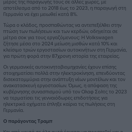
μέρος της παραγωγής τους σε άλλες χώρες, με
αποτέλεσμα από το 2018 έως το 2023, η παραγωγή στη
Γερμανία να έχει μειωθεί κατά 8%.
Τώρα ο κλάδος, προσπαθώντας να αντεπεξέλθει στην
πτώση των πωλήσεων και των κερδών, οδηγείται σε
μέτρα σοκ για τους εργαζόμενους: Η Volkswagen
ζήτησε μέσα στο 2024 μείωση μισθών κατά 10% και
κλείσιμο τριών εργοστασίων αυτοκινήτων στη Γερμανία,
για πρώτη φορά στην 87χρονη ιστορία της εταιρείας.
Οι γερμανικές αυτοκινητοβιομηχανίες έχουν επίσης
στοιχηματίσει πολλά στην ηλεκτροκίνηση, επενδύοντας
δισεκατομμύρια στην ανάπτυξη νέων μοντέλων και τον
ανακατασκευή εργοστασίων. Όμως, η απόφαση της
κυβέρνησης συνασπισμού υπό τον Ολαφ Σολτς το 2023
να τερματίσει τις γενναιόδωρες επιδοτήσεις για
ηλεκτρικά οχήματα έπληξε καίρια τις πωλήσεις στη
Γερμανία.
Ο παράγοντας Τραμπ
Και από κοντά σε όλα αυτά έρχεται να προστεθεί και ο