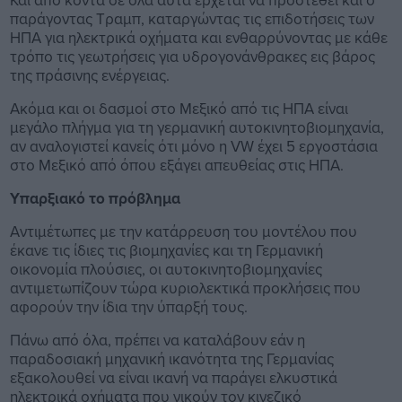
παράγοντας Τραμπ, καταργώντας τις επιδοτήσεις των
ΗΠΑ για ηλεκτρικά οχήματα και ενθαρρύνοντας με κάθε
τρόπο τις γεωτρήσεις για υδρογονάνθρακες εις βάρος
της πράσινης ενέργειας.
Ακόμα και οι δασμοί στο Μεξικό από τις ΗΠΑ είναι
μεγάλο πλήγμα για τη γερμανική αυτοκινητοβιομηχανία,
αν αναλογιστεί κανείς ότι μόνο η VW έχει 5 εργοστάσια
στο Μεξικό από όπου εξάγει απευθείας στις ΗΠΑ.
Υπαρξιακό το πρόβλημα
Αντιμέτωπες με την κατάρρευση του μοντέλου που
έκανε τις ίδιες τις βιομηχανίες και τη Γερμανική
οικονομία πλούσιες, οι αυτοκινητοβιομηχανίες
αντιμετωπίζουν τώρα κυριολεκτικά προκλήσεις που
αφορούν την ίδια την ύπαρξή τους.
Πάνω από όλα, πρέπει να καταλάβουν εάν η
παραδοσιακή μηχανική ικανότητα της Γερμανίας
εξακολουθεί να είναι ικανή να παράγει ελκυστικά
ηλεκτρικά οχήματα που νικούν τον κινεζικό