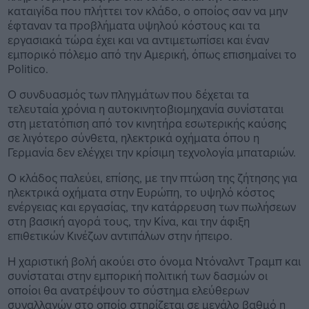
καταιγίδα που πλήττει τον κλάδο, ο οποίος σαν να μην
έφταναν τα προβλήματα υψηλού κόστους και τα
εργασιακά τώρα έχει και να αντιμετωπίσει και έναν
εμπορικό πόλεμο από την Αμερική, όπως επισημαίνει το
Politico.
Ο συνδυασμός των πληγμάτων που δέχεται τα
τελευταία χρόνια η αυτοκινητοβιομηχανία συνίσταται
στη μετατόπιση από τον κινητήρα εσωτερικής καύσης
σε λιγότερο σύνθετα, ηλεκτρικά οχήματα όπου η
Γερμανία δεν ελέγχει την κρίσιμη τεχνολογία μπαταριών.
Ο κλάδος παλεύει, επίσης, με την πτώση της ζήτησης για
ηλεκτρικά οχήματα στην Ευρώπη, το υψηλό κόστος
ενέργειας και εργασίας, την κατάρρευση των πωλήσεων
στη βασική αγορά τους, την Κίνα, και την άφιξη
επιθετικών Κινέζων αντιπάλων στην ήπειρο.
Η χαριστική βολή ακούει στο όνομα Ντόναλντ Τραμπ και
συνίσταται στην εμπορική πολιτική των δασμών οι
οποίοι θα ανατρέψουν το σύστημα ελεύθερων
συναλλαγών στο οποίο στηρίζεται σε μεγάλο βαθμό η