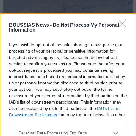
BOUSSIAS News -
Do Not Process My Personal
Information
If you wish to opt-out of the sale, sharing to third parties, or
processing of your personal or sensitive information for
targeted advertising by us, please use the below opt-out
section to confirm your selection. Please note that after your
opt-out request is processed you may continue seeing
By Boussias
2/9/2025
interest-based ads based on personal information utilized by
us or personal information disclosed to third parties prior to
your opt-out. You may separately opt-out of the further
Ένας από τους συλληφθέντες του μεγάλου κυκλώματος
disclosure of your personal information by third parties on the
παράνομου στοιχήματος που εξαρθρώθηκε στην
IAB’s list of downstream participants. This information may
Κωνσταντινούπολη, παραδέχθηκε ενώπιον των
also be disclosed by us to third parties on the
IAB’s List of
τουρκικών εισαγγελικών αρχών ότι μέρος των
Downstream Participants
that may further disclose it to other
τεράστιων χρηματικών ποσών που αποκόμιζε η
third parties.
οργάνωση κατευθυνόταν στα κατεχόμενα.
Please note that this website/app uses one or more Google
Personal Data Processing Opt Outs
Σύμφωνα με δημοσιεύματα τουρκοκυπριακών μέσων, ο