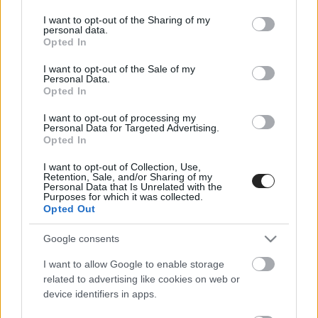
services and may gather and store information including but
κατηγορούμενος ομολόγησε ότι τα χρήματα που δεν
not limited to your visit or usage behaviour. You may click to
I want to opt-out of the Sharing of my
μοιράζονταν ως κέρδη, τα μετέφερε ο ίδιος σε μετρητά
personal data.
grant or deny consent to Google and its third-party tags to
από την Τουρκία προς το ψευδοκράτος.
Opted In
use your data for below specified purposes in below Google
Συνολικά 38 άτομα βρίσκονται αντιμέτωπα με
consent section.
I want to opt-out of the Sale of my
Personal Data.
βαρύτατες κατηγορίες, ανάμεσά τους η σύσταση
Opted In
εγκληματικής οργάνωσης και η προώθηση και
διευκόλυνση διεξαγωγής παράνομων αθλητικών
I want to opt-out of processing my
στοιχημάτων και τυχερών παιγνίων.
Personal Data for Targeted Advertising.
Opted In
I want to opt-out of Collection, Use,
Retention, Sale, and/or Sharing of my
Personal Data that Is Unrelated with the
Purposes for which it was collected.
Opted Out
Google consents
I want to allow Google to enable storage
More like this
related to advertising like cookies on web or
device identifiers in apps.
07 Aug 2026